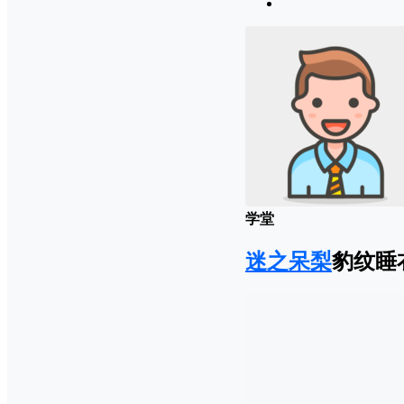
学堂
迷之呆梨
豹纹睡