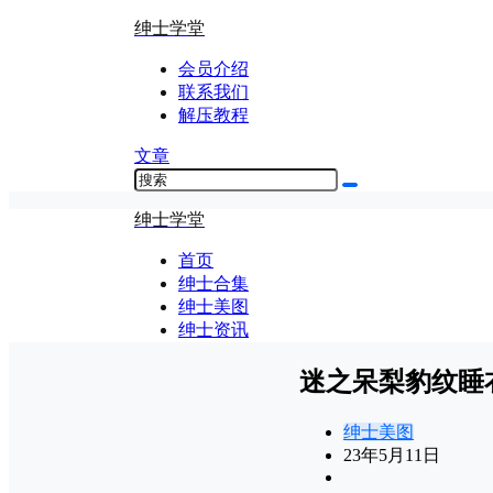
绅士学堂
会员介绍
联系我们
解压教程
文章
绅士学堂
首页
绅士合集
绅士美图
绅士资讯
迷之呆梨豹纹睡
绅士美图
23年5月11日