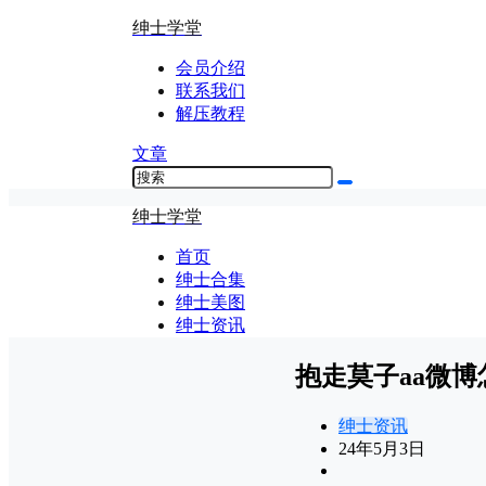
绅士学堂
会员介绍
联系我们
解压教程
文章
绅士学堂
首页
绅士合集
绅士美图
绅士资讯
抱走莫子aa微博
绅士资讯
24年5月3日