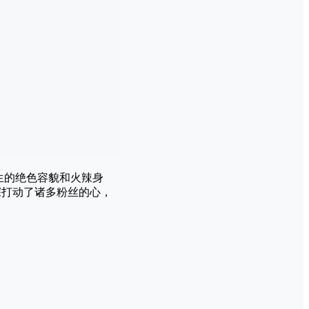
天生的绝色容貌和火辣身
深打动了诸多粉丝的心，