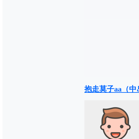
抱走莫子aa（中