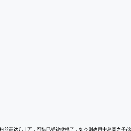
a粉丝高达几十万，可惜已经被橄榄了，如今则改用中岛莫之子i这