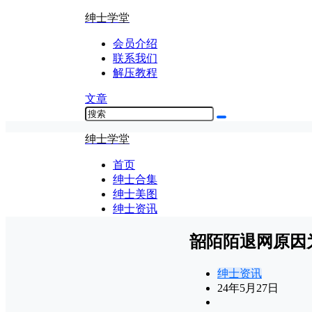
绅士学堂
会员介绍
联系我们
解压教程
文章
绅士学堂
首页
绅士合集
绅士美图
绅士资讯
韶陌陌退网原因为
绅士资讯
24年5月27日