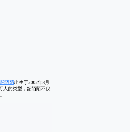
韶陌陌
出生于2002年8月
小可人的类型，韶陌陌不仅
。