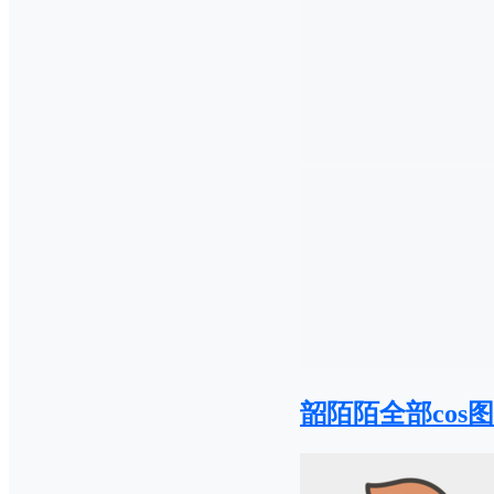
韶陌陌全部cos